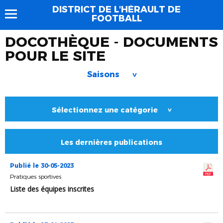
DISTRICT DE L'HÉRAULT DE
FOOTBALL
DOCOTHÈQUE - DOCUMENTS
POUR LE SITE
Saisons
>
Sélectionnez une catégorie
>
Les dernières publications
Publié le 30-05-2023
Pratiques sportives
Liste des équipes inscrites