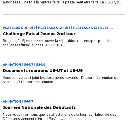
autorisées. Une fois la rentrée faite, la passe peut être faite. En U6-U7, p...
PLATEAUX U10 - U11 | PLATEAUX U12 - U13 | PLATEAUX U13 FILLES |
PLATEAUX U13 FILLES | PLATEAUX U8-U9 | U10-U11 | U12-U13 | U8-U9
Challenge Futsal Jeunes 2nd tour
Bonjour, En PJ veuillez retrouver la répartition des équipes pour les
challenges futsal jeunes U9-U11-U13...
ANIMATION | U6-U7 | U8-U9
Documents réunions U6-U7 et U8-U9
Vous trouverez ci-joint les documents suivants : Diaporama réunion de
secteur U7 Diaporama réunion ...
ANIMATION | U6-U7
Journée Nationale des Débutants
Nous vous informons que les affectations de la Journée Nationale des
Débutants viennent d’être diffusées....