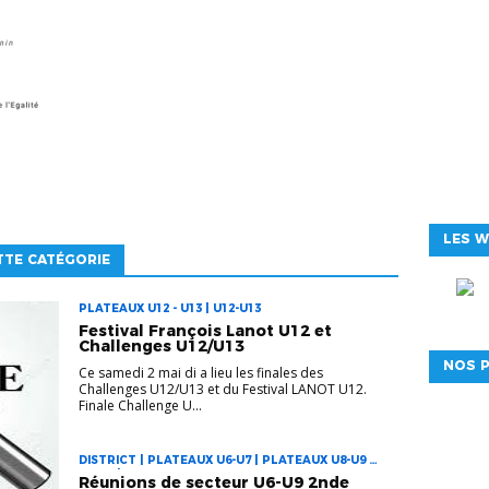
LES W
TTE CATÉGORIE
PLATEAUX U12 - U13 | U12-U13
Festival François Lanot U12 et
Challenges U12/U13
NOS P
Ce samedi 2 mai di a lieu les finales des
Challenges U12/U13 et du Festival LANOT U12.
Finale Challenge U...
DISTRICT | PLATEAUX U6-U7 | PLATEAUX U8-U9 |
U6-U7 | U8-U9
Réunions de secteur U6-U9 2nde