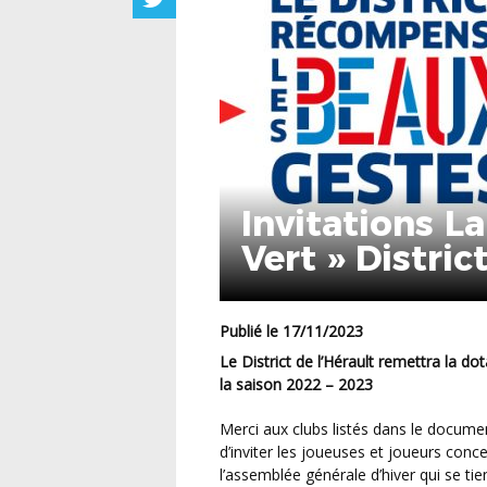
Invitations L
Vert » Distri
Publié le 17/11/2023
Le District de l’Hérault remettra la dotation FFF liée à l Action Educative « CARTON VERT » de
la saison 2022 – 2023
Merci aux clubs listés dans le document « Cartons Verts DISTRICT 34 saison 2022-2023 »
d’inviter les joueuses et joueurs conc
l’assemblée générale d’hiver qui se t