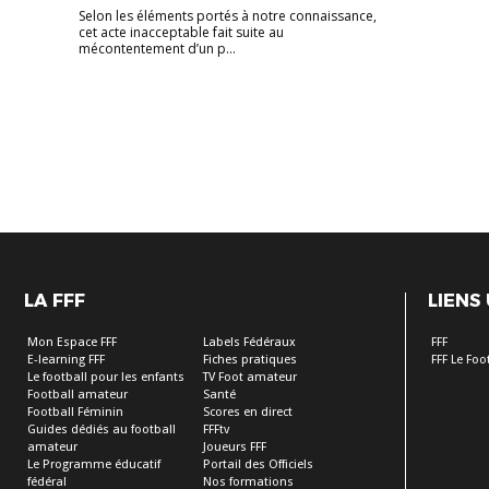
Selon les éléments portés à notre connaissance,
cet acte inacceptable fait suite au
mécontentement d’un p...
LA FFF
LIENS
Mon Espace FFF
Labels Fédéraux
FFF
E-learning FFF
Fiches pratiques
FFF Le Fo
Le football pour les enfants
TV Foot amateur
Football amateur
Santé
Football Féminin
Scores en direct
Guides dédiés au football
FFFtv
amateur
Joueurs FFF
Le Programme éducatif
Portail des Officiels
fédéral
Nos formations