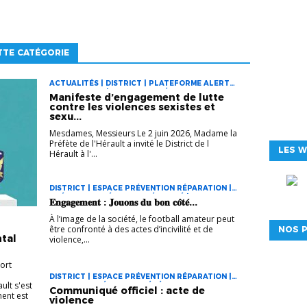
TTE CATÉGORIE
ACTUALITÉS | DISTRICT | PLATEFORME ALERTE
SIGNALEMENT | PROGRAMME ÉDUCATIF
Manifeste d’engagement de lutte
FÉDÉRAL
contre les violences sexistes et
sexu...
Mesdames, Messieurs Le 2 juin 2026, Madame la
Préfète de l'Hérault a invité le District de l
LES W
Hérault à l'...
DISTRICT | ESPACE PRÉVENTION RÉPARATION |
PRÉVENTION MÉDIATION SÉCURITÉ |
𝐄𝐧𝐠𝐚𝐠𝐞𝐦𝐞𝐧𝐭 : 𝐉𝐨𝐮𝐨𝐧𝐬 𝐝𝐮 𝐛𝐨𝐧 𝐜𝐨̂𝐭𝐞́...
PROGRAMME ÉDUCATIF FÉDÉRAL
À l’image de la société, le football amateur peut
être confronté à des actes d’incivilité et de
NOS P
tal
violence,...
ort
DISTRICT | ESPACE PRÉVENTION RÉPARATION |
ult s'est
PROGRAMME ÉDUCATIF FÉDÉRAL
Communiqué officiel : acte de
ment est
violence