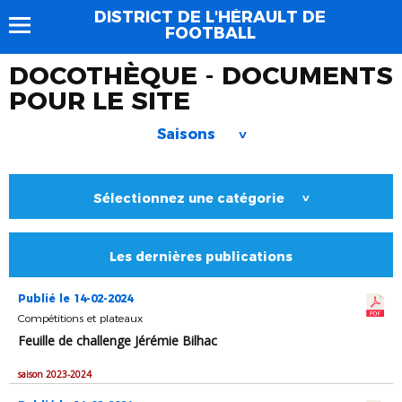
DISTRICT DE L'HÉRAULT DE
FOOTBALL
DOCOTHÈQUE - DOCUMENTS
POUR LE SITE
Saisons
>
Sélectionnez une catégorie
>
Les dernières publications
Publié le 14-02-2024
Compétitions et plateaux
Feuille de challenge Jérémie Bilhac
saison 2023-2024